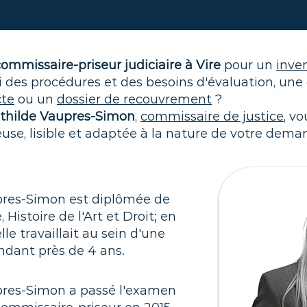
ommissaire-priseur judiciaire à Vire
pour un
inven
i des procédures et des besoins d'évaluation, un
cte
ou un
dossier de recouvrement
?
athilde Vaupres-Simon
,
commissaire de justice
, v
use, lisible et adaptée à la nature de votre dema
pres-Simon est diplômée de
, Histoire de l'Art et Droit; en
lle travaillait au sein d'une
dant près de 4 ans.
pres-Simon a passé l'examen