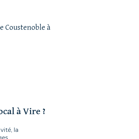
ne Coustenoble à
cal à Vire ?
ité, la
ges.