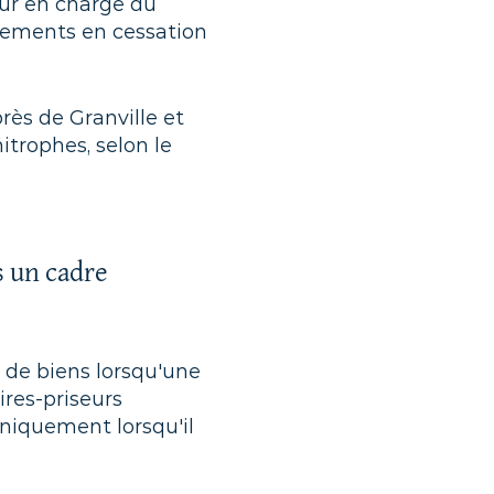
ur en charge du
ssements en cessation
rès de Granville et
trophes, selon le
s un cadre
r de biens lorsqu'une
ires-priseurs
uniquement lorsqu'il