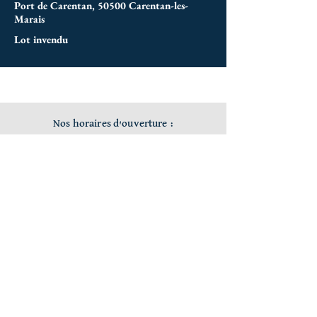
Port de Carentan, 50500 Carentan-les-
Marais
Lot invendu
Nos horaires d'ouverture :
Vire :
Lundi au vendredi de 9h à 12h et de 14h à 18h
Saint-Pair-sur-Mer :
Lundi au vendredi de 9h à 12h et de 14h à 18h
Avranches :
Lundi au vendredi de 9h à 13h et de 14h à 17h
Le mercredi de 9h à 12h30 et de 14h à 17h